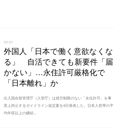
08-05
外国人「日本で働く意欲なくな
る」 自活できても新要件「届
かない」…永住許可厳格化で
「日本離れ」か
出入国在留管理庁（入管庁）は就労制限のない「永住許可」を事
実上抑止するガイドライン改定案を4日発表した。日本人世帯の平
均年収以上の継続...