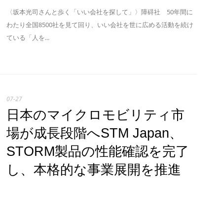
〈坂本光司さんと歩く「いい会社を探して」〉障碍社 50年間に
わたり全国8500社を見て回り、いい会社を世に広める活動を続け
ている「人を...
07-27
日本のマイクロモビリティ市
場が成長段階へSTM Japan、
STORM製品の性能確認を完了
し、本格的な事業展開を推進