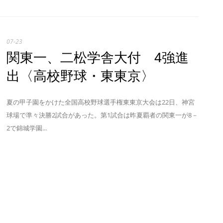
07-23
関東一、二松学舎大付 4強進
出〈高校野球・東東京〉
夏の甲子園をかけた全国高校野球選手権東東京大会は22日、神宮
球場で準々決勝2試合があった。第1試合は昨夏覇者の関東一が8－
2で錦城学園...