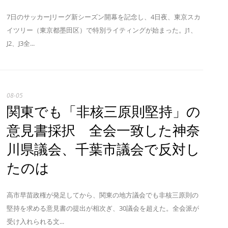
7日のサッカーJリーグ新シーズン開幕を記念し、4日夜、東京スカ
イツリー（東京都墨田区）で特別ライティングが始まった。J1、
J2、J3全...
08-05
関東でも「非核三原則堅持」の
意見書採択 全会一致した神奈
川県議会、千葉市議会で反対し
たのは
高市早苗政権が発足してから、関東の地方議会でも非核三原則の
堅持を求める意見書の提出が相次ぎ、30議会を超えた。全会派が
受け入れられる文...