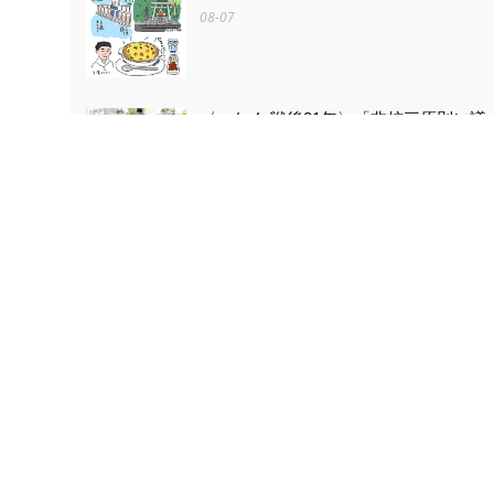
08-07
〈つなぐ 戦後81年〉「非核三原則に議
論の余地はない」 被爆者ら目黒で
「平和の石のつどい」
08-07
〈つなぐ 戦後81年〉原爆ドームを描き
続ける 小平の嵯峨谷梢さん（85） 4
歳で見た惨状「ずっと忘れない」
08-07