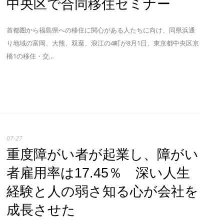
中央区で合同移住セミナー
首都圏から福島県への移住に関心がある人たちに向け、同県浜通
り地域の富岡、大熊、双葉、浪江の4町が8月1日、東京都中央区京
橋1の移住・交...
07-27
重度障がい者が起業し、障がい
者雇用率は17.45％ 深い人生
経験と人の弱さ知る心が会社を
成長させた