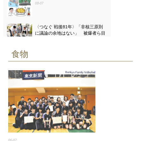
08-07
〈つなぐ 戦後81年〉「非核三原則
に議論の余地はない」 被爆者ら目
黒で「平和の石のつどい」
08-07
食物
〈つなぐ 戦後81年〉原爆ドームを
描き続ける 小平の嵯峨谷梢さん
（85） 4歳で見た惨状「ずっと忘
れない」
08-07
06-07