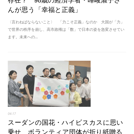
存在？ 98歳の経済学者・暉峻淑子さ
んが思う「幸福と正義」
〈言わねばならないこと〉 「力こそ正義」なのか 大国が「力」
で世界の秩序を崩し、高市政権は「数」で日本の姿を急変させてい
ます。未来への...
04-17
スーダンの国花・ハイビスカスに思い
乗せ ボランティア団体が折り紙贈る