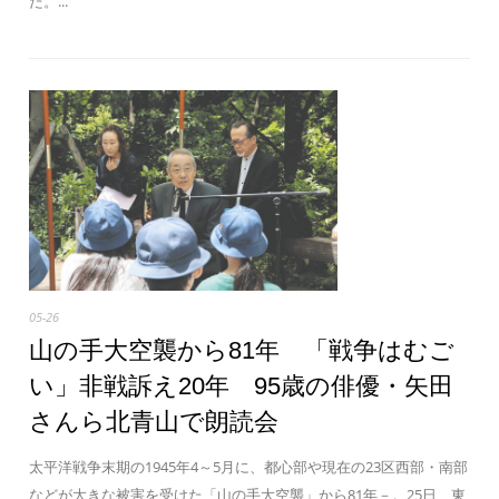
た。...
05-26
山の手大空襲から81年 「戦争はむご
い」非戦訴え20年 95歳の俳優・矢田
さんら北青山で朗読会
太平洋戦争末期の1945年4～5月に、都心部や現在の23区西部・南部
などが大きな被害を受けた「山の手大空襲」から81年－。25日、東