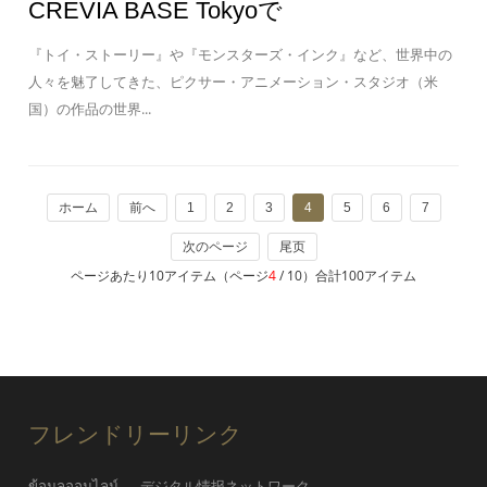
CREVIA BASE Tokyoで
『トイ・ストーリー』や『モンスターズ・インク』など、世界中の
人々を魅了してきた、ピクサー・アニメーション・スタジオ（米
国）の作品の世界...
ホーム
前へ
1
2
3
4
5
6
7
次のページ
尾页
ページあたり10アイテム（ページ
4
/ 10）合計100アイテム
フレンドリーリンク
ข้อมูลออนไลน์
デジタル情报ネットワーク