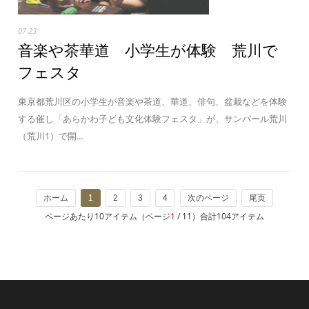
07-23
音楽や茶華道 小学生が体験 荒川で
フェスタ
東京都荒川区の小学生が音楽や茶道、華道、俳句、盆栽などを体験
する催し「あらかわ子ども文化体験フェスタ」が、サンパール荒川
（荒川1）で開...
ホーム
1
2
3
4
次のページ
尾页
ページあたり10アイテム（ページ
1
/ 11）合計104アイテム