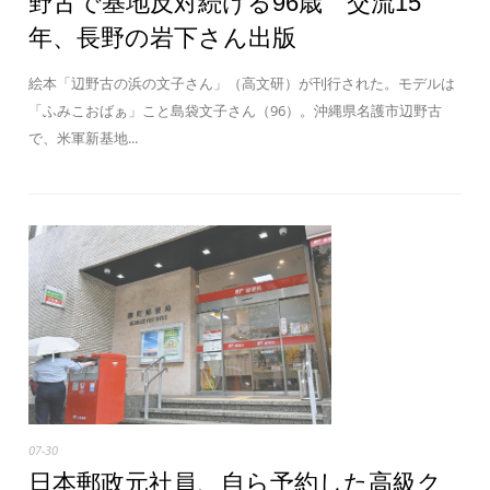
野古で基地反対続ける96歳 交流15
年、長野の岩下さん出版
絵本「辺野古の浜の文子さん」（高文研）が刊行された。モデルは
「ふみこおばぁ」こと島袋文子さん（96）。沖縄県名護市辺野古
で、米軍新基地...
07-30
日本郵政元社員、自ら予約した高級ク