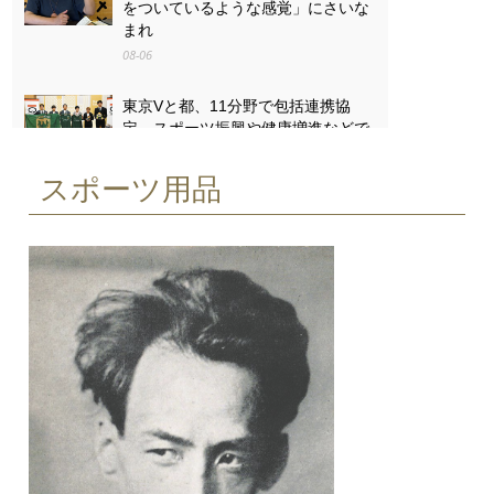
をついているような感覚」にさいな
まれ
08-06
東京Vと都、11分野で包括連携協
定 スポーツ振興や健康増進などで
08-06
スポーツ用品
「戦争は失うものが大きすぎる」
八王子・「湯の花トンネル」列車銃
撃の遺族と向き合った13歳の思い
08-06