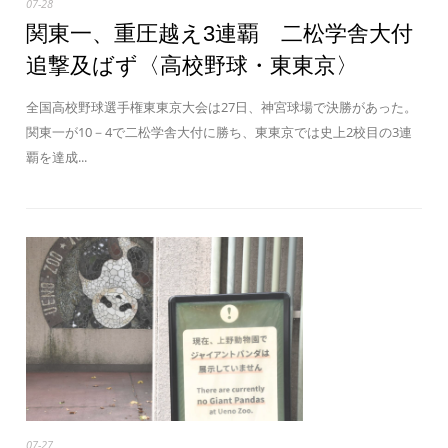
07-28
関東一、重圧越え3連覇 二松学舎大付
追撃及ばず〈高校野球・東東京〉
全国高校野球選手権東東京大会は27日、神宮球場で決勝があった。
関東一が10－4で二松学舎大付に勝ち、東東京では史上2校目の3連
覇を達成...
07-27