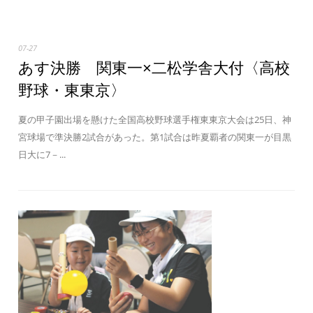
07-27
あす決勝 関東一×二松学舎大付〈高校
野球・東東京〉
夏の甲子園出場を懸けた全国高校野球選手権東東京大会は25日、神
宮球場で準決勝2試合があった。第1試合は昨夏覇者の関東一が目黒
日大に7－...