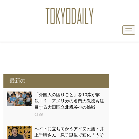
最新の
「外国人の困りごと」を10歳が解
決！？ アメリカの名門大教授も注
目する大田区立北糀谷小の挑戦
08-06
ヘイトに立ち向かうアイヌ民族・井
上千晴さん 息子誕生で変化「うそ