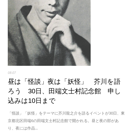
08-07
昼は「怪談」夜は「妖怪」 芥川を語
ろう 30日、田端文士村記念館 申し
込みは10日まで
「怪談」「妖怪」をテーマに芥川龍之介を語るイベントが30日、東
京都北区田端6の田端文士村記念館で開かれる。昼と夜の部があ
り、夜には作品...