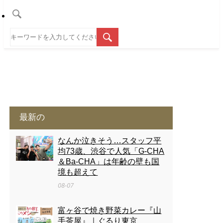
最新の
なんか泣きそう…スタッフ平
均73歳、渋谷で人気「G-CHA
＆Ba-CHA」は年齢の壁も国
境も超えて
08-07
富ヶ谷で焼き野菜カレー『山
手茶屋』｜ぐるり東京