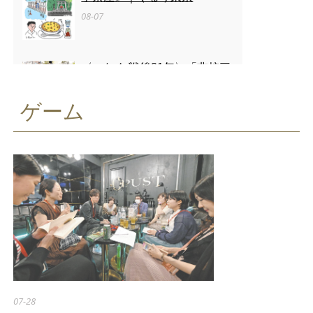
08-07
〈つなぐ 戦後81年〉「非核三
原則に議論の余地はない」
被爆者ら目黒で「平和の石の
ゲーム
つどい」
08-07
〈つなぐ 戦後81年〉原爆ドー
ムを描き続ける 小平の嵯峨
谷梢さん（85） 4歳で見た
惨状「ずっと忘れない」
08-07
07-28