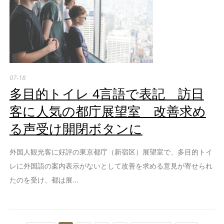
07-18
多目的トイレ 4言語で表記 訪日
客に人気の都庁展望室 改善求め
る声受け開閉ボタンに
外国人観光客に好評の東京都庁（新宿区）展望室で、多目的トイ
レに外国語の案内表示がないとして改善を求める意見が寄せられ
たのを受け、都は展...