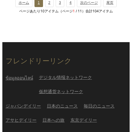
ホーム
1
2
3
4
次のページ
尾页
ページあたり10アイテム（ページ
1
/ 11）合計104アイテム
フレンドリーリンク
デジタル情报ネットワーク
ข้อมูลออนไลน์
仮想通货ネットワーク
ジャパンデイリー
日本のニュース
毎日のニュース
アサヒデイリー
日本への旅
东京デイリー