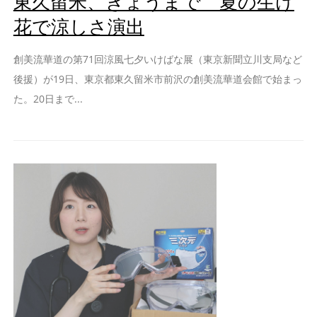
東久留米、きょうまで 夏の生け
花で涼しさ演出
創美流華道の第71回涼風七夕いけばな展（東京新聞立川支局など
後援）が19日、東京都東久留米市前沢の創美流華道会館で始まっ
た。20日まで...