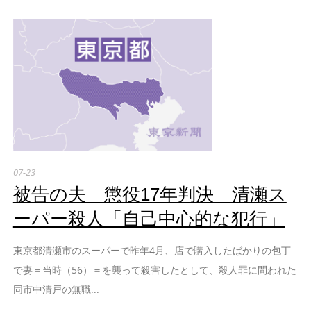
07-23
被告の夫 懲役17年判決 清瀬ス
ーパー殺人「自己中心的な犯行」
東京都清瀬市のスーパーで昨年4月、店で購入したばかりの包丁
で妻＝当時（56）＝を襲って殺害したとして、殺人罪に問われた
同市中清戸の無職...