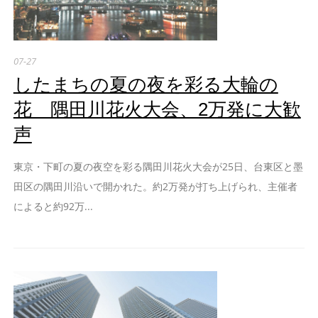
07-27
したまちの夏の夜を彩る大輪の
花 隅田川花火大会、2万発に大歓
声
東京・下町の夏の夜空を彩る隅田川花火大会が25日、台東区と墨
田区の隅田川沿いで開かれた。約2万発が打ち上げられ、主催者
によると約92万...