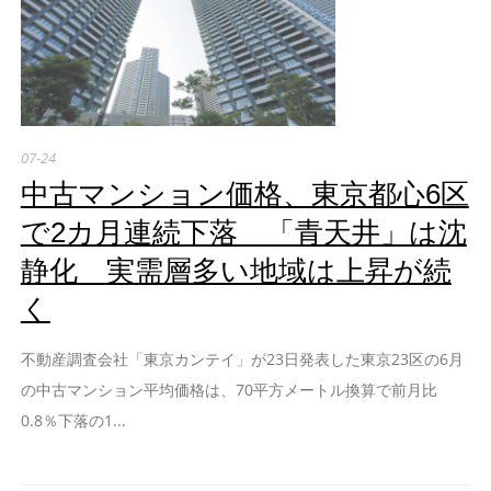
07-24
中古マンション価格、東京都心6区
で2カ月連続下落 「青天井」は沈
静化 実需層多い地域は上昇が続
く
不動産調査会社「東京カンテイ」が23日発表した東京23区の6月
の中古マンション平均価格は、70平方メートル換算で前月比
0.8％下落の1...