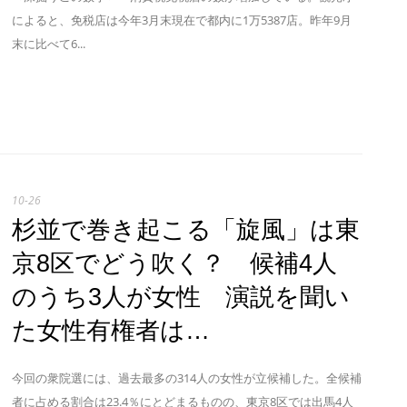
によると、免税店は今年3月末現在で都内に1万5387店。昨年9月
末に比べて6...
10-26
杉並で巻き起こる「旋風」は東
京8区でどう吹く？ 候補4人
のうち3人が女性 演説を聞い
た女性有権者は…
今回の衆院選には、過去最多の314人の女性が立候補した。全候補
者に占める割合は23.4％にとどまるものの、東京8区では出馬4人