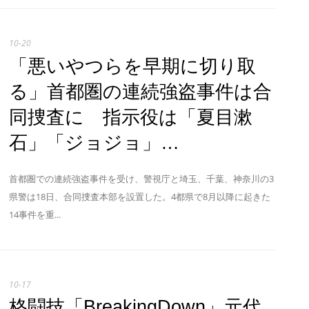
10-20
「悪いやつらを早期に切り取
る」首都圏の連続強盗事件は合
同捜査に 指示役は「夏目漱
石」「ジョジョ」…
首都圏での連続強盗事件を受け、警視庁と埼玉、千葉、神奈川の3
県警は18日、合同捜査本部を設置した。4都県で8月以降に起きた
14事件を重...
10-17
格闘技「BreakingDown」元代