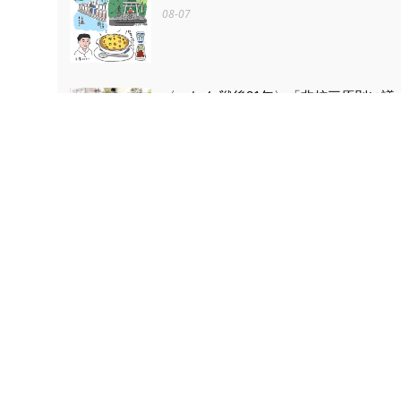
08-07
〈つなぐ 戦後81年〉「非核三原則に議
論の余地はない」 被爆者ら目黒で
「平和の石のつどい」
08-07
〈つなぐ 戦後81年〉原爆ドームを描き
続ける 小平の嵯峨谷梢さん（85） 4
歳で見た惨状「ずっと忘れない」
08-07