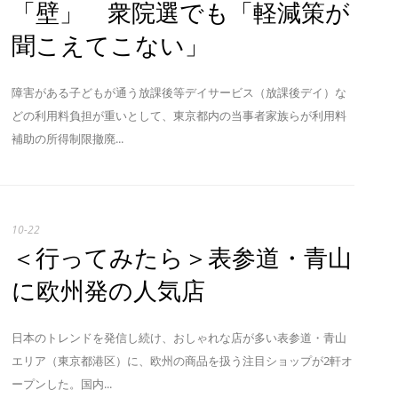
「壁」 衆院選でも「軽減策が
聞こえてこない」
障害がある子どもが通う放課後等デイサービス（放課後デイ）な
どの利用料負担が重いとして、東京都内の当事者家族らが利用料
補助の所得制限撤廃...
10-22
＜行ってみたら＞表参道・青山
に欧州発の人気店
日本のトレンドを発信し続け、おしゃれな店が多い表参道・青山
エリア（東京都港区）に、欧州の商品を扱う注目ショップが2軒オ
ープンした。国内...