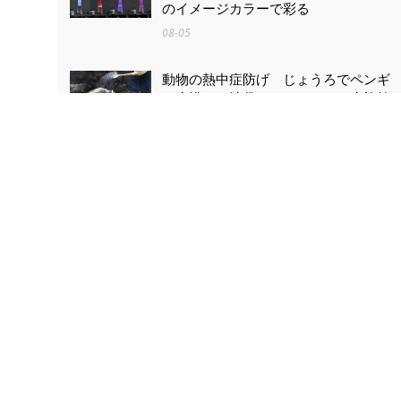
のイメージカラーで彩る
08-05
動物の熱中症防げ じょうろでペンギ
ン水浴び 池袋のサンシャイン水族館
08-05
熊本地震に支援広がる 香りと演奏で
復興願う 広尾で9日、群馬出身ピアニ
スト・児島さんらコンサート
08-05