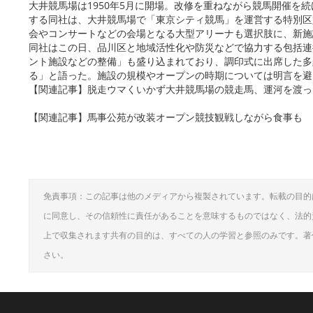
大井競馬場は1950年5月に開場。改修を重ねながら競馬開催を
する同社は、大井競馬場で「東京シティ競馬」を運営する特別区
会やコンサートなどの会場となる大型アリーナも選択肢に、新施
同社はこの日、品川区と地域活性化や防災などで協力する包括連
ント施設などの整備」も盛り込まれており、調印式に出席した多
る」と語った。施設の規模やオープンの時期については明言を避
【関連記事】脱走ウマくいかず大井競馬場の競走馬、運河を渡っ
【関連記事】馬事公苑が改装オープン競技観戦しながら食事も
免責事項：この記事は他のメディアから複製されています。転載の目的
に同意し、その信頼性に責任があることを意味するものではなく、法的
上で収集されます共有の目的は、すべての人の学習と参照のみです。著
さい。