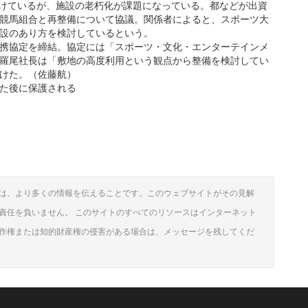
続けているが、施設の老朽化が課題になっている。都などが出資
競馬組合と再整備について協議。関係者によると、スポーツ大
設のあり方を検討しているという。
携協定を締結。協定には「スポーツ・文化・エンターテインメ
羅尾社長は「敷地の高度利用という観点から整備を検討してい
けた。（佐藤航）
た後に保護される
は、より多くの情報を伝えることです。このウェブサイトがその見解
責任を負いません。 このサイトのすべてのリソースはインターネット
作権または知的財産権の侵害がある場合は、メッセージを残してくだ