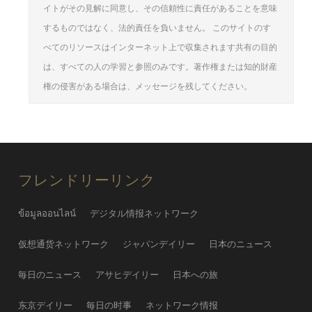
イトがその見解に同意し、その信頼性に責任があることを意味
するものではなく、法的責任を負いません。 このサイトのす
べてのリソースはインターネット上で収集されます共有の目的
は、すべての人の学習と参照のみです。著作権または知的財産
権の侵害がある場合は、メッセージを残してください。
フレンドリーリンク
ข้อมูลออนไลน์
デジタル情报ネットワーク
仮想通货ネットワーク
ジャパンデイリー
日本のニュース
毎日のニュース
アサヒデイリー
日本への旅
东京デイリー
毎日の时事
ネットワーク情报