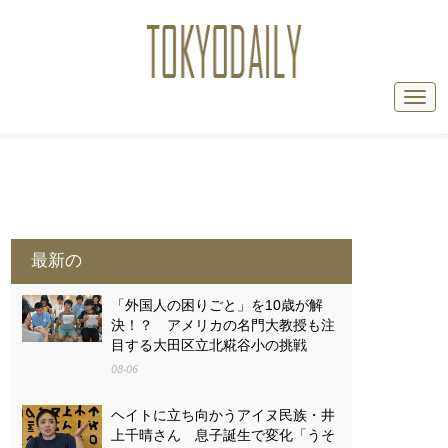
最新の
「外国人の困りごと」を10歳が解
決！？ アメリカの名門大教授も注
目する大田区立北糀谷小の挑戦
08-06
ヘイトに立ち向かうアイヌ民族・井
上千晴さん 息子誕生で変化「うそ