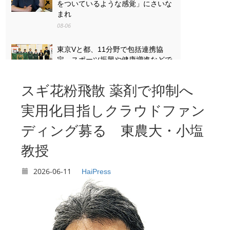
をついているような感覚」にさいな
まれ
08-06
東京Vと都、11分野で包括連携協
定 スポーツ振興や健康増進などで
08-06
スギ花粉飛散 薬剤で抑制へ
「戦争は失うものが大きすぎる」
八王子・「湯の花トンネル」列車銃
実用化目指しクラウドファン
撃の遺族と向き合った13歳の思い
ディング募る 東農大・小塩
08-06
教授
2026-06-11
HaiPress