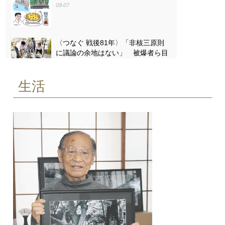
08-07
〈つなぐ 戦後81年〉「非核三原則
に議論の余地はない」 被爆者ら目
黒で「平和の石のつどい」
08-07
生活
〈つなぐ 戦後81年〉原爆ドームを
描き続ける 小平の嵯峨谷梢さん
（85） 4歳で見た惨状「ずっと忘
れない」
08-07