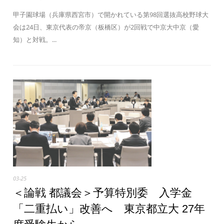
甲子園球場（兵庫県西宮市）で開かれている第98回選抜高校野球大
会は24日、東京代表の帝京（板橋区）が2回戦で中京大中京（愛
知）と対戦。...
03-25
＜論戦 都議会＞予算特別委 入学金
「二重払い」改善へ 東京都立大 27年