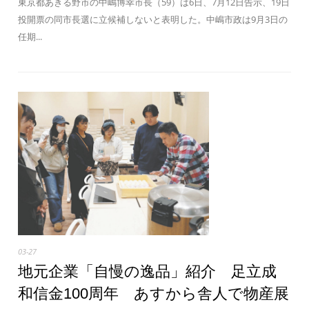
東京都あきる野市の中嶋博幸市長（59）は6日、7月12日告示、19日
投開票の同市長選に立候補しないと表明した。中嶋市政は9月3日の
任期...
03-27
地元企業「自慢の逸品」紹介 足立成
和信金100周年 あすから舎人で物産展