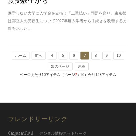
度受験生から
進学しない大学に入学金を支払う「二重払い」問題を巡り、東京都
は都立大の受験生について2027年度入学者から手続きを改善する方
針を示した...
ホーム
前へ
4
5
6
7
8
9
10
次のページ
尾页
ページあたり10アイテム（ページ
7
/ 16）合計153アイテム
フレンドリーリンク
ข้อมูลออนไลน์
デジタル情报ネットワーク