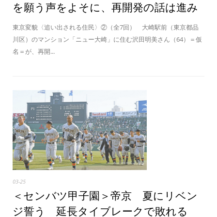
を願う声をよそに、再開発の話は進み
東京変貌〈追い出される住民〉②（全7回） 大崎駅前（東京都品
川区）のマンション「ニュー大崎」に住む沢田明美さん（64）＝仮
名＝が、再開...
03-25
＜センバツ甲子園＞帝京 夏にリベン
ジ誓う 延長タイブレークで敗れる