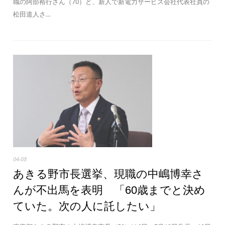
職の阿部裕行さん（70）と、新人で新電力サービス会社代表社員の
松田道人さ...
04-08
あきる野市長選挙、現職の中嶋博幸さ
んが不出馬を表明 「60歳までと決め
ていた。次の人に託したい」