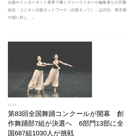
出版やインターネット業界で働くフリーライターや編集者らの労働
組合「ユニオン出版ネットワーク（出版ネッツ）」は25日、東京都
や国に対し、...
03-26
第83回全国舞踊コンクールが開幕 創
作舞踊部7組が決選へ 6部門13部に全
国687組1030人が挑戦