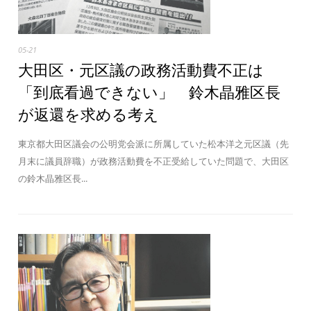
05-21
大田区・元区議の政務活動費不正は
「到底看過できない」 鈴木晶雅区長
が返還を求める考え
東京都大田区議会の公明党会派に所属していた松本洋之元区議（先
月末に議員辞職）が政務活動費を不正受給していた問題で、大田区
の鈴木晶雅区長...