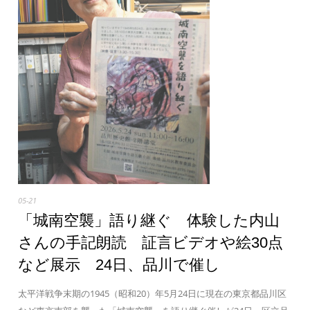
05-21
「城南空襲」語り継ぐ 体験した内山
さんの手記朗読 証言ビデオや絵30点
など展示 24日、品川で催し
太平洋戦争末期の1945（昭和20）年5月24日に現在の東京都品川区