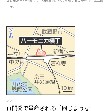
など東京南部を襲った「城南空襲」を語り継ぐ催しが24日、区立品
川歴...
05-20
再開発で量産される「同じような