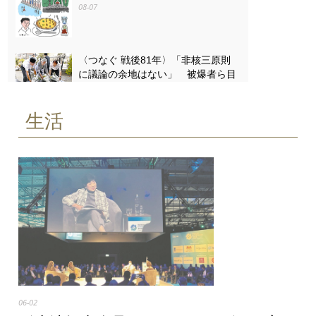
08-07
〈つなぐ 戦後81年〉「非核三原則
に議論の余地はない」 被爆者ら目
黒で「平和の石のつどい」
08-07
生活
〈つなぐ 戦後81年〉原爆ドームを
描き続ける 小平の嵯峨谷梢さん
（85） 4歳で見た惨状「ずっと忘
れない」
08-07
06-02