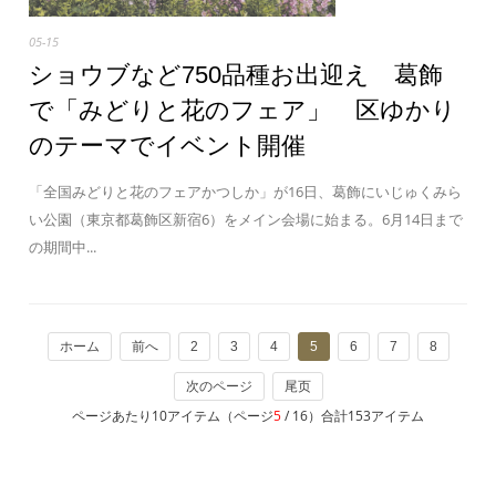
05-15
ショウブなど750品種お出迎え 葛飾
で「みどりと花のフェア」 区ゆかり
のテーマでイベント開催
「全国みどりと花のフェアかつしか」が16日、葛飾にいじゅくみら
い公園（東京都葛飾区新宿6）をメイン会場に始まる。6月14日まで
の期間中...
ホーム
前へ
2
3
4
5
6
7
8
次のページ
尾页
ページあたり10アイテム（ページ
5
/ 16）合計153アイテム