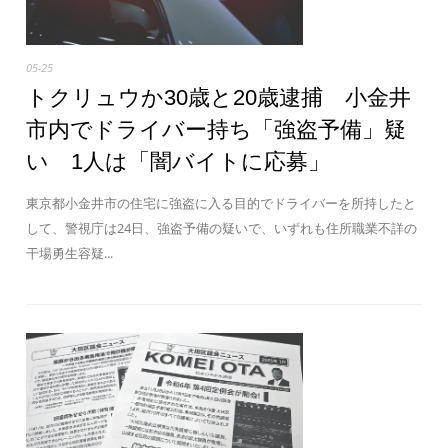
05-25
トクリュウか30歳と20歳逮捕 小金井
市内でドライバー持ち「強盗予備」疑
い 1人は「闇バイトに応募」
東京都小金井市の住宅に強盗に入る目的でドライバーを所持したと
して、警視庁は24日、強盗予備の疑いで、いずれも住所職業不詳の
干場勇生容疑...