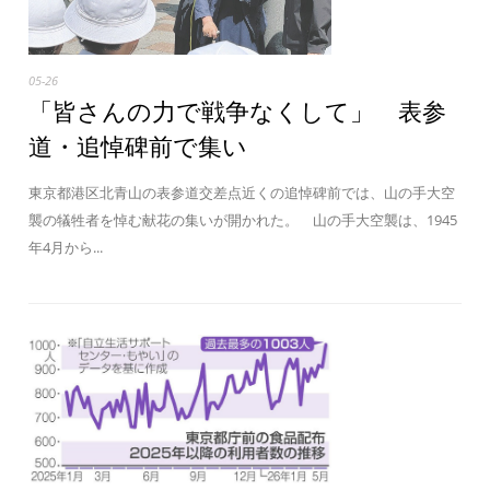
05-26
「皆さんの力で戦争なくして」 表参
道・追悼碑前で集い
東京都港区北青山の表参道交差点近くの追悼碑前では、山の手大空
襲の犠牲者を悼む献花の集いが開かれた。 山の手大空襲は、1945
年4月から...