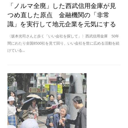
「ノルマ全廃」した西武信用金庫が見
つめ直した原点 金融機関の「非常
識」を実行して地元企業を元気にする
〈坂本光司さんと歩く「いい会社を探して」〉西武信用金庫 50年
間にわたり全国8500社を見て回り、いい会社を世に広める活動を続
けている...