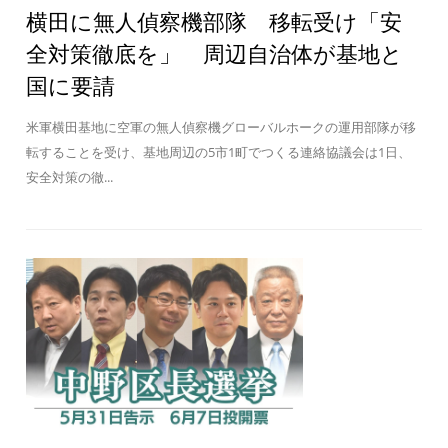
横田に無人偵察機部隊 移転受け「安
全対策徹底を」 周辺自治体が基地と
国に要請
米軍横田基地に空軍の無人偵察機グローバルホークの運用部隊が移
転することを受け、基地周辺の5市1町でつくる連絡協議会は1日、
安全対策の徹...