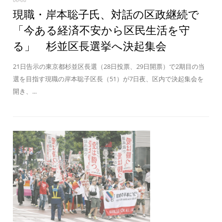
現職・岸本聡子氏、対話の区政継続で
「今ある経済不安から区民生活を守
る」 杉並区長選挙へ決起集会
21日告示の東京都杉並区長選（28日投票、29日開票）で2期目の当
選を目指す現職の岸本聡子区長（51）が7日夜、区内で決起集会を
開き、...