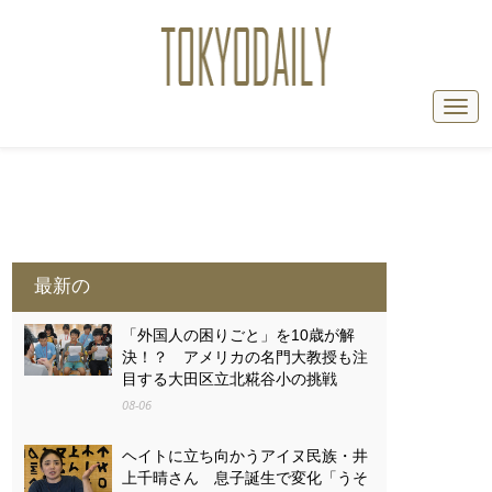
最新の
「外国人の困りごと」を10歳が解
決！？ アメリカの名門大教授も注
目する大田区立北糀谷小の挑戦
08-06
ヘイトに立ち向かうアイヌ民族・井
上千晴さん 息子誕生で変化「うそ