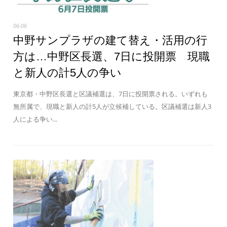
06-06
中野サンプラザの建て替え・活用の行
方は…中野区長選、7日に投開票 現職
と新人の計5人の争い
東京都・中野区長選と区議補選は、7日に投開票される。いずれも
無所属で、現職と新人の計5人が立候補している。区議補選は新人3
人による争い...