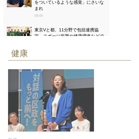
をついているような感覚」にさいな
まれ
08-06
東京Vと都、11分野で包括連携協
定 スポーツ振興や健康増進などで
08-06
健康
「戦争は失うものが大きすぎる」
八王子・「湯の花トンネル」列車銃
撃の遺族と向き合った13歳の思い
08-06
06-08