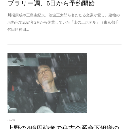
ブラリー調、6日から予約開始
川端康成や三島由紀夫、池波正太郎ら名だたる文豪が愛し、建物の
老朽化で2024年2月から休業していた「山の上ホテル」（東京都千
代田区神田...
06-04
上野の4億円強奪で住吉会系傘下組織の