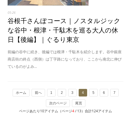
05-26
谷根千さんぽコース｜ノスタルジック
な谷中・根津・千駄木を巡る大人の休
日【後編】｜ぐるり東京
前編の谷中に続き、後編では根津・千駄木を紹介します。谷中銀座
商店街の終点（西側）は丁字路になっており、ここから南北に伸び
ているのがよみ...
ホーム
前へ
1
2
3
4
5
6
7
次のページ
尾页
ページあたり10アイテム（ページ
4
/ 13）合計124アイテム