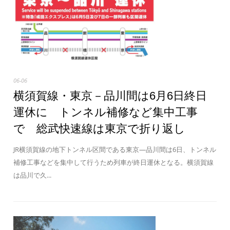
06-06
横須賀線・東京－品川間は6月6日終日
運休に トンネル補修など集中工事
で 総武快速線は東京で折り返し
JR横須賀線の地下トンネル区間である東京―品川間は6日、トンネル
補修工事などを集中して行うため列車が終日運休となる。横須賀線
は品川で久...