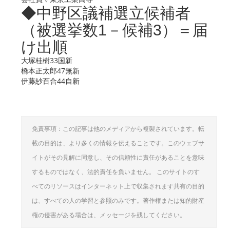
◆中野区議補選立候補者
（被選挙数1－候補3）＝届
け出順
大塚桂樹33国新
橋本正太郎47無新
伊藤紗百合44自新
免責事項：この記事は他のメディアから複製されています。転
載の目的は、より多くの情報を伝えることです。このウェブサ
イトがその見解に同意し、その信頼性に責任があることを意味
するものではなく、法的責任を負いません。 このサイトのす
べてのリソースはインターネット上で収集されます共有の目的
は、すべての人の学習と参照のみです。著作権または知的財産
権の侵害がある場合は、メッセージを残してください。