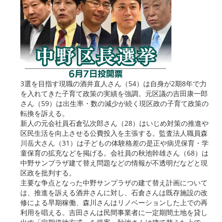
3選を目指す現職の酒井直人さん（54）は自身が2期8年で力
を入れてきた子育て政策の実績を強調。元区議の吉田康一郎
さん（59）は出生率・数の減少が続く現区政の子育て政策の
転換を訴える。
新人の元会社員石倉弘次郎さん（28）はいじめ対策の推進や
区民生活を向上させる公費投入を主張する。監査法人職員森
川岳大さん（31）は子どもの体験格差の是正や病児保育・学
童保育の拡充などを掲げる。会社員の秋池幹雄さん（68）は
中野サンプラザ建て替え問題などの情報が不透明だなどと現
区政を批判する。
主要な争点となった中野サンプラザの建て替え計画について
は、推進を訴える酒井さんに対し、石倉さんは既存施設の改
修による早期稼働、森川さんはリノベーションした上での再
利用を唱える。吉田さんは民間事業者に一定期間土地を貸し