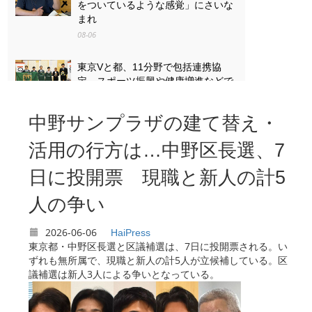
をついているような感覚」にさいな
まれ
08-06
東京Vと都、11分野で包括連携協
定 スポーツ振興や健康増進などで
08-06
中野サンプラザの建て替え・
「戦争は失うものが大きすぎる」
八王子・「湯の花トンネル」列車銃
活用の行方は…中野区長選、7
撃の遺族と向き合った13歳の思い
日に投開票 現職と新人の計5
08-06
人の争い
2026-06-06
HaiPress
東京都・中野区長選と区議補選は、7日に投開票される。い
ずれも無所属で、現職と新人の計5人が立候補している。区
議補選は新人3人による争いとなっている。