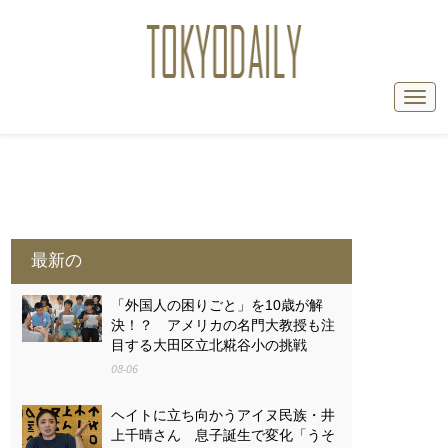
最新の
「外国人の困りごと」を10歳が解
決！？ アメリカの名門大教授も注
目する大田区立北糀谷小の挑戦
08-06
ヘイトに立ち向かうアイヌ民族・井
上千晴さん 息子誕生で変化「うそ