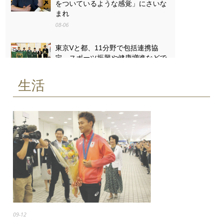
をついているような感覚」にさいな
まれ
08-06
東京Vと都、11分野で包括連携協
定 スポーツ振興や健康増進などで
08-06
生活
「戦争は失うものが大きすぎる」
八王子・「湯の花トンネル」列車銃
撃の遺族と向き合った13歳の思い
08-06
09-12