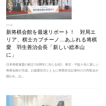
09-08
新将棋会館を最速リポート！ 対局エ
リア、棋士カプチーノ…あふれる将棋
愛 羽生善治会長「新しい総本山
に」
日本将棋連盟の創立100周年に当たる8日、東京・千駄ケ谷に新しい
将棋会館が完成。お披露目式とともに将棋担当記者向けの内覧会が
開かれ、記...