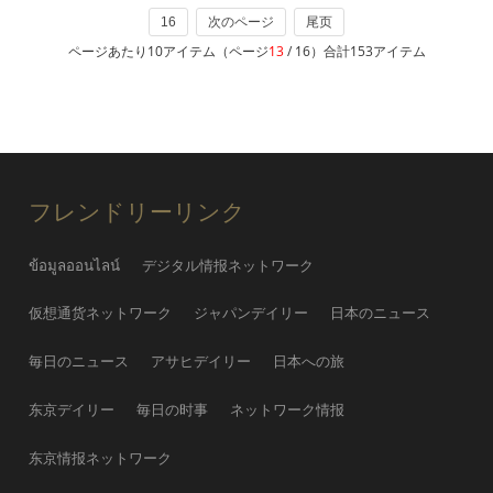
16
次のページ
尾页
ページあたり10アイテム（ページ
13
/ 16）合計153アイテム
フレンドリーリンク
ข้อมูลออนไลน์
デジタル情报ネットワーク
仮想通货ネットワーク
ジャパンデイリー
日本のニュース
毎日のニュース
アサヒデイリー
日本への旅
东京デイリー
毎日の时事
ネットワーク情报
东京情报ネットワーク