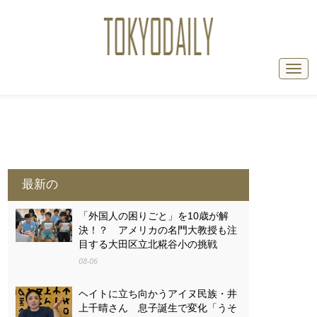
最新の
「外国人の困りごと」を10歳が解
決！？ アメリカの名門大教授も注
目する大田区立北糀谷小の挑戦
08-06
ヘイトに立ち向かうアイヌ民族・井
上千晴さん 息子誕生で変化「うそ