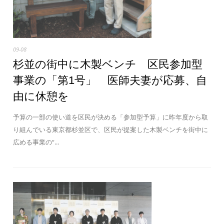
09-08
杉並の街中に木製ベンチ 区民参加型
事業の「第1号」 医師夫妻が応募、自
由に休憩を
予算の一部の使い道を区民が決める「参加型予算」に昨年度から取
り組んでいる東京都杉並区で、区民が提案した木製ベンチを街中に
広める事業の“...