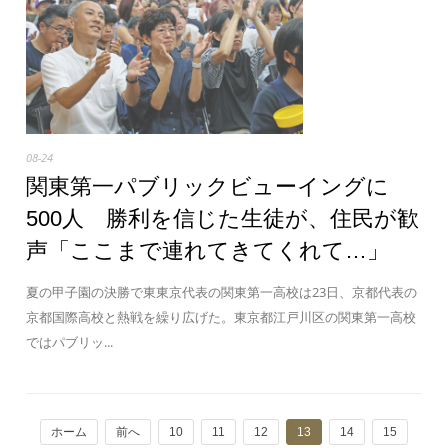
08-24
関東第一パブリックビューイングに
500人 勝利を信じた生徒が、住民が歓
声「ここまで連れてきてくれて…」
夏の甲子園の決勝で東東京代表の関東第一高校は23日、京都代表の
京都国際高校と熱戦を繰り広げた。東京都江戸川区の関東第一高校
ではパブリッ...
ホーム
前へ
10
11
12
13
14
15