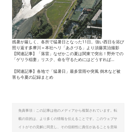
残暑が厳しく、各所で猛暑日となった11日。強い西日を浴び
照り返す多摩川＝本社ヘリ「あさづる」より須藤英治撮影
【関連記事】「落雷」なぜかこの夏は関東で突出！野外での
「ゲリラ稲妻」リスク、命を守るためにはどうすれば…
【関連記事】各地で「猛暑日」最多雷雨や突風 倒木など被
害も今夏の記録まとめ
免責事項：この記事は他のメディアから複製されています。転
載の目的は、より多くの情報を伝えることです。このウェブサ
イトがその見解に同意し、その信頼性に責任があることを意味