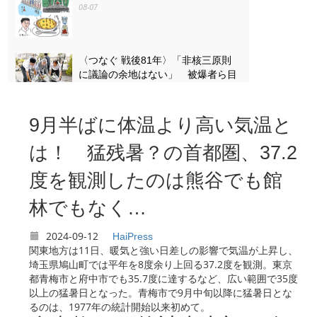
08-07
〈つなぐ 戦後81年〉「非核三原則
に議論の余地はない」 被爆者ら目
黒で「平和の石のつどい」
08-07
9月半ばに体温より高い気温と
〈つなぐ 戦後81年〉原爆ドームを
は！ 猛残暑？の首都圏、37.2
描き続ける 小平の嵯峨谷梢さん
（85） 4歳で見た惨状「ずっと忘
度を観測したのは熊谷でも館
れない」
08-07
林でもなく…
2024-09-12
HaiPress
関東地方は11日、暖気と強い日差しの影響で気温が上昇し、
埼玉県鳩山町では平年を8度余り上回る37.2度を観測。東京
都青梅市と府中市でも35.7度に達するなど、広い範囲で35度
以上の猛暑日となった。青梅市で9月中旬以降に猛暑日とな
るのは、1977年の統計開始以来初めて。