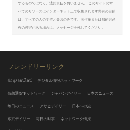
するものではなく、法的責任を負いません。 このサイトのす
べてのリソースはインターネット上で収集されます共有の目的
は、すべての人の学習と参照のみです。著作権または知的財産
権の侵害がある場合は、メッセージを残してください。
フレンドリーリンク
ข้อมูลออนไลน์
デジタル情报ネットワーク
仮想通货ネットワーク
ジャパンデイリー
日本のニュース
毎日のニュース
アサヒデイリー
日本への旅
东京デイリー
毎日の时事
ネットワーク情报