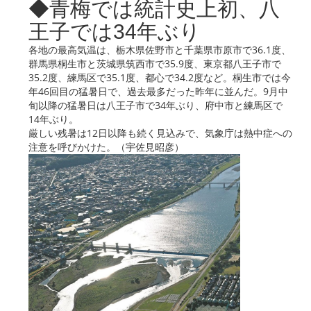
◆青梅では統計史上初、八
王子では34年ぶり
各地の最高気温は、栃木県佐野市と千葉県市原市で36.1度、
群馬県桐生市と茨城県筑西市で35.9度、東京都八王子市で
35.2度、練馬区で35.1度、都心で34.2度など。桐生市では今
年46回目の猛暑日で、過去最多だった昨年に並んだ。9月中
旬以降の猛暑日は八王子市で34年ぶり、府中市と練馬区で
14年ぶり。
厳しい残暑は12日以降も続く見込みで、気象庁は熱中症への
注意を呼びかけた。（宇佐見昭彦）