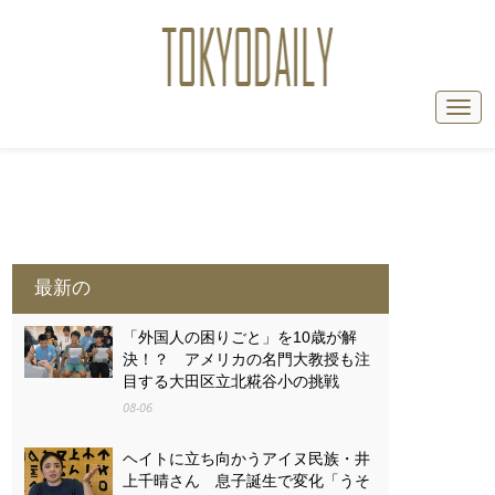
最新の
「外国人の困りごと」を10歳が解
決！？ アメリカの名門大教授も注
目する大田区立北糀谷小の挑戦
08-06
ヘイトに立ち向かうアイヌ民族・井
上千晴さん 息子誕生で変化「うそ