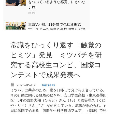
をついているような感覚」にさいな
まれ
08-06
東京Vと都、11分野で包括連携協
定 スポーツ振興や健康増進などで
08-06
常識をひっくり返す「触覚の
「戦争は失うものが大きすぎる」
八王子・「湯の花トンネル」列車銃
ヒミツ」発見 ミツバチを研
撃の遺族と向き合った13歳の思い
究する高校生コンビ、国際コ
08-06
ンテストで成果発表へ
2026-05-07
HaiPress
ミツバチは共存のため、蜜を口移しで分け与え合っている。
その行動に関わる触角の動きを、安田学園高校（東京都墨田
区）3年の西野大翔（ひろと）さん（18）と國谷理久（くに
や・りく）さん（17）が研究している。成果が認められ、9
日に米国で始まる「国際学生科学技術フェア」（ISEF）で発