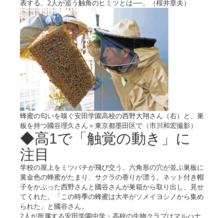
表する。2人が追う触角のヒミツとは──。（桜井章夫）
蜂蜜の匂いを嗅ぐ安田学園高校の西野大翔さん（右）と、巣
板を持つ國谷理久さん＝東京都墨田区で（市川和宏撮影）
◆高1で「触覚の動き」に
注目
学校の屋上をミツバチが飛び交う。六角形の穴が並ぶ巣板に
黄金色の蜂蜜がたまり、サクラの香りが漂う。ネット付き帽
子をかぶった西野さんと國谷さんが巣箱から取り出し、見せ
てくれた。「この時季の蜂蜜は大半がソメイヨシノから集め
られた」と國谷さん。
2人が所属する安田学園中学・高校の生物クラブはマルハナ