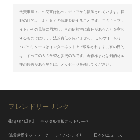
免責事項：この記事は他のメディアから複製されています。転
載の目的は、より多くの情報を伝えることです。このウェブサ
イトがその見解に同意し、その信頼性に責任があることを意味
するものではなく、法的責任を負いません。 このサイトのす
べてのリソースはインターネット上で収集されます共有の目的
は、すべての人の学習と参照のみです。著作権または知的財産
権の侵害がある場合は、メッセージを残してください。
フレンドリーリンク
ข้อมูลออนไลน์
デジタル情报ネットワーク
仮想通货ネットワーク
ジャパンデイリー
日本のニュース