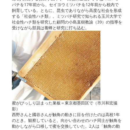
バチを17年前から、セイヨウミツバチを12年前から校内で
飼育している。ともに、昆虫でありながら高度な社会を形成
する「社会性ハチ類」。ミツバチ研究で知られる玉川大学で
社会性ハチ類を研究した顧問の小島直樹教諭（39）の指導を
受けながら部員は養蜂と研究に打ち込む。
蜜がびっしり詰まった巣板＝東京都墨田区で（市川和宏撮
影）
西野さんと國谷さんが触角の動きに目を付けたのは高校1年
のとき。観察していると、向かい合わせのハチ同士が触角を
動かしながら口移しで蜜を交換していた。2人は「触角の動