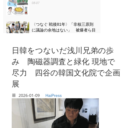
08-07
〈つなぐ 戦後81年〉「非核三原則
に議論の余地はない」 被爆者ら目
黒で「平和の石のつどい」
08-07
日韓をつないだ浅川兄弟の歩
〈つなぐ 戦後81年〉原爆ドームを
み 陶磁器調査と緑化 現地で
描き続ける 小平の嵯峨谷梢さん
（85） 4歳で見た惨状「ずっと忘
尽力 四谷の韓国文化院で企画
れない」
08-07
展
2026-01-09
HaiPress