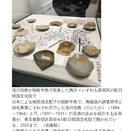
浅川伯教が朝鮮半島で収集した陶片＝いずれも新宿区の駐日
韓国文化院で
日本による植民地支配下の朝鮮半島で、陶磁器の調査研究と
緑化事業にそれぞれ尽力した浅川伯教（のりたか）（1884
～1964）と巧（1891～1931）の兄弟の歩みを紹介する企画
展が、東京都新宿区四谷4の駐日韓国文化院で開かれてい
る。20日まで。（佐藤航）
山梨県の八ケ岳南麓（現北杜市）に生まれた浅川兄弟は、ふ