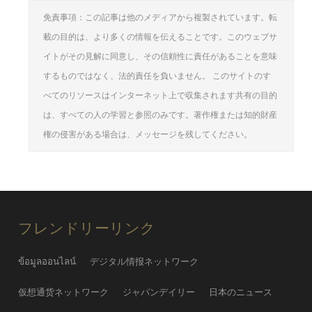
免責事項：この記事は他のメディアから複製されています。転
載の目的は、より多くの情報を伝えることです。このウェブサ
イトがその見解に同意し、その信頼性に責任があることを意味
するものではなく、法的責任を負いません。 このサイトのす
べてのリソースはインターネット上で収集されます共有の目的
は、すべての人の学習と参照のみです。著作権または知的財産
権の侵害がある場合は、メッセージを残してください。
フレンドリーリンク
ข้อมูลออนไลน์
デジタル情报ネットワーク
仮想通货ネットワーク
ジャパンデイリー
日本のニュース