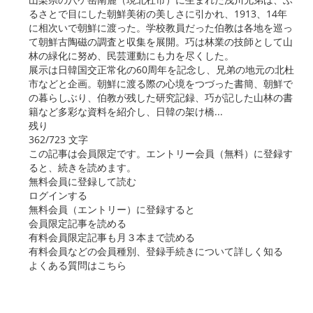
るさとで目にした朝鮮美術の美しさに引かれ、1913、14年
に相次いで朝鮮に渡った。学校教員だった伯教は各地を巡っ
て朝鮮古陶磁の調査と収集を展開。巧は林業の技師として山
林の緑化に努め、民芸運動にも力を尽くした。
展示は日韓国交正常化の60周年を記念し、兄弟の地元の北杜
市などと企画。朝鮮に渡る際の心境をつづった書簡、朝鮮で
の暮らしぶり、伯教が残した研究記録、巧が記した山林の書
籍など多彩な資料を紹介し、日韓の架け橋...
残り
362/723 文字
この記事は会員限定です。エントリー会員（無料）に登録す
ると、続きを読めます。
無料会員に登録して読む
ログインする
無料会員（エントリー）に登録すると
会員限定記事を読める
有料会員限定記事も月３本まで読める
有料会員などの会員種別、登録手続きについて詳しく知る
よくある質問はこちら