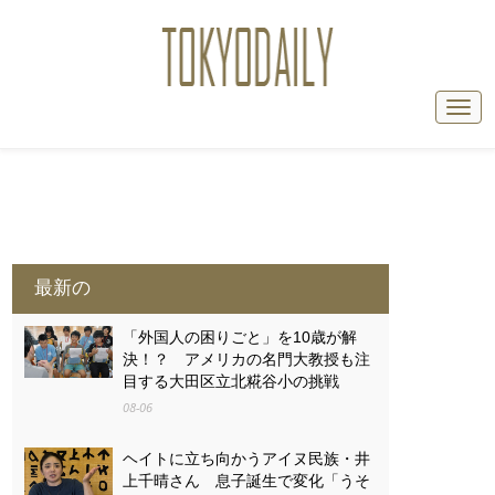
最新の
「外国人の困りごと」を10歳が解
決！？ アメリカの名門大教授も注
目する大田区立北糀谷小の挑戦
08-06
ヘイトに立ち向かうアイヌ民族・井
上千晴さん 息子誕生で変化「うそ