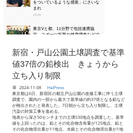
をついているような感覚」にさいな
まれ
08-06
東京Vと都、11分野で包括連携協
定 スポーツ振興や健康増進などで
08-06
新宿・戸山公園土壌調査で基準
「戦争は失うものが大きすぎる」
八王子・「湯の花トンネル」列車銃
値37倍の鉛検出 きょうから
撃の遺族と向き合った13歳の思い
立ち入り制限
08-06
2024-11-08
HaiPress
東京都は6日、新宿区の都立戸山公園の改修工事に伴う土壌
調査で、園内の一部から最大で基準値の約37倍となる鉛など
が検出されたと発表した。7日朝から立ち入り制限し、土壌
汚染の対策工事を進める。
地表から深さ50センチまでの土壌530地点を調査した。基準
値を上回ったのは、鉛とその化合物含有量が125地点、鉛と
その化合物溶出量が11地点、水銀とその化合物溶出量が1地