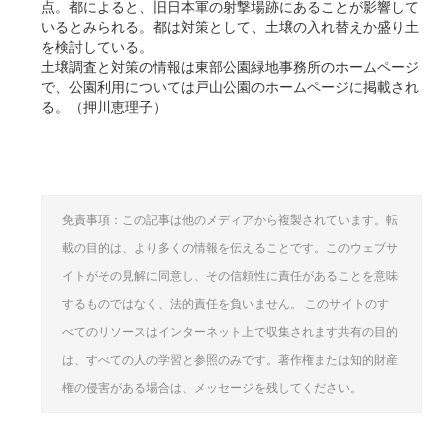
点。都によると、旧日本軍の射撃場跡にあることが影響して
いるとみられる。都は対策として、土壌の入れ替えか盛り土
を検討している。
土壌調査と対策の情報は東部公園緑地事務所のホームページ
で、公園利用については戸山公園のホームページに掲載され
る。（押川恵理子）
免責事項：この記事は他のメディアから複製されています。転
載の目的は、より多くの情報を伝えることです。このウェブサ
イトがその見解に同意し、その信頼性に責任があることを意味
するものではなく、法的責任を負いません。 このサイトのす
べてのリソースはインターネット上で収集されます共有の目的
は、すべての人の学習と参照のみです。著作権または知的財産
権の侵害がある場合は、メッセージを残してください。