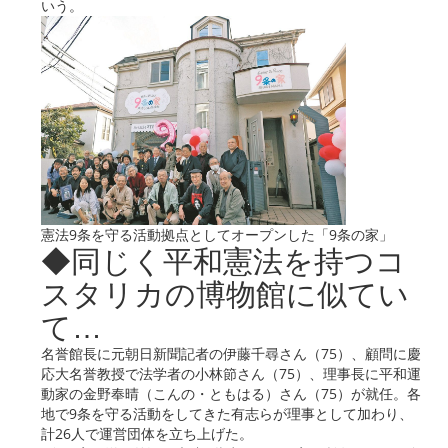
いう。
憲法9条を守る活動拠点としてオープンした「9条の家」
◆同じく平和憲法を持つコ
スタリカの博物館に似てい
て…
名誉館長に元朝日新聞記者の伊藤千尋さん（75）、顧問に慶
応大名誉教授で法学者の小林節さん（75）、理事長に平和運
動家の金野奉晴（こんの・ともはる）さん（75）が就任。各
地で9条を守る活動をしてきた有志らが理事として加わり、
計26人で運営団体を立ち上げた。