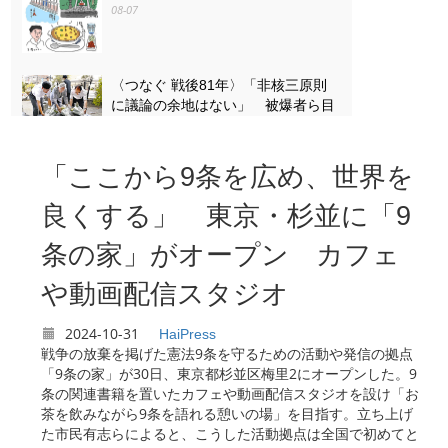
08-07
〈つなぐ 戦後81年〉「非核三原則
に議論の余地はない」 被爆者ら目
黒で「平和の石のつどい」
08-07
「ここから9条を広め、世界を
〈つなぐ 戦後81年〉原爆ドームを
良くする」 東京・杉並に「9
描き続ける 小平の嵯峨谷梢さん
（85） 4歳で見た惨状「ずっと忘
条の家」がオープン カフェ
れない」
08-07
や動画配信スタジオ
2024-10-31
HaiPress
戦争の放棄を掲げた憲法9条を守るための活動や発信の拠点
「9条の家」が30日、東京都杉並区梅里2にオープンした。9
条の関連書籍を置いたカフェや動画配信スタジオを設け「お
茶を飲みながら9条を語れる憩いの場」を目指す。立ち上げ
た市民有志らによると、こうした活動拠点は全国で初めてと