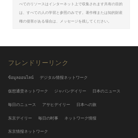
べてのリソースはインターネット上で収集されます共有の目的
は、すべての人の学習と参照のみです。著作権または知的財産
権の侵害がある場合は、メッセージを残してください。
フレンドリーリンク
ข้อมูลออนไลน์
デジタル情报ネットワーク
仮想通货ネットワーク
ジャパンデイリー
日本のニュース
毎日のニュース
アサヒデイリー
日本への旅
东京デイリー
毎日の时事
ネットワーク情报
东京情报ネットワーク