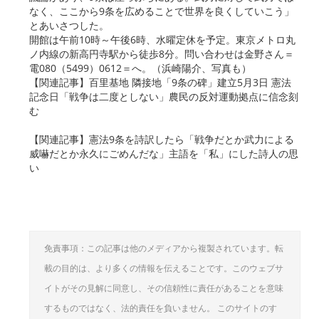
なく、ここから9条を広めることで世界を良くしていこう」
とあいさつした。
開館は午前10時～午後6時、水曜定休を予定。東京メトロ丸
ノ内線の新高円寺駅から徒歩8分。問い合わせは金野さん＝
電080（5499）0612＝へ。（浜崎陽介、写真も）
【関連記事】百里基地 隣接地「9条の碑」建立5月3日 憲法
記念日「戦争は二度としない」農民の反対運動拠点に信念刻
む
【関連記事】憲法9条を詩訳したら「戦争だとか武力による
威嚇だとか永久にごめんだな」主語を「私」にした詩人の思
い
免責事項：この記事は他のメディアから複製されています。転
載の目的は、より多くの情報を伝えることです。このウェブサ
イトがその見解に同意し、その信頼性に責任があることを意味
するものではなく、法的責任を負いません。 このサイトのす