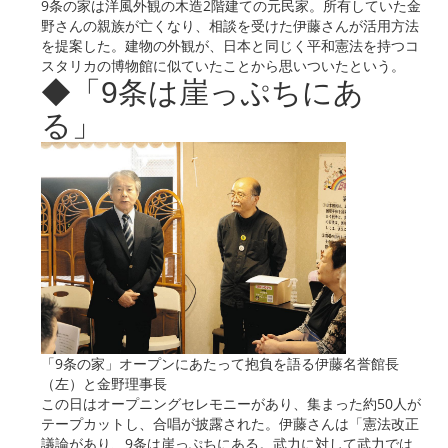
9条の家は洋風外観の木造2階建ての元民家。所有していた金
野さんの親族が亡くなり、相談を受けた伊藤さんが活用方法
を提案した。建物の外観が、日本と同じく平和憲法を持つコ
スタリカの博物館に似ていたことから思いついたという。
◆「9条は崖っぷちにあ
る」
「9条の家」オープンにあたって抱負を語る伊藤名誉館長
（左）と金野理事長
この日はオープニングセレモニーがあり、集まった約50人が
テープカットし、合唱が披露された。伊藤さんは「憲法改正
議論があり、9条は崖っぷちにある。武力に対して武力では