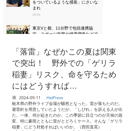
をついているような感覚」にさいな
まれ
08-06
東京Vと都、11分野で包括連携協
定 スポーツ振興や健康増進などで
08-06
「落雷」なぜかこの夏は関東
「戦争は失うものが大きすぎる」
八王子・「湯の花トンネル」列車銃
で突出！ 野外での「ゲリラ
撃の遺族と向き合った13歳の思い
稲妻」リスク、命を守るため
08-06
にはどうすれば…
2024-09-11
HaiPress
栃木県の野外ライブ会場が騒然となった。雷が落ちたのだ。
避雷針を用意していたようだが、「しびれ」を訴える人が出
た。一体、何が起きたのか。この季節に目立つのが天候の急
変、特に豪雨とともに雷がとどろくケース。そんな「ゲリラ
稲妻」にどう対処すればいいのか。（西田直晃）