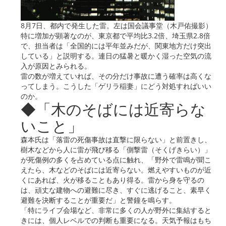
8月7日、都内で発生した雷。左は国会議事堂（木戸佑撮影）
特に増加が顕著なのが、東京都で平均比3.2倍、埼玉県2.8倍
で、担当者は「全国的には平年並みだが、関東地方だけ突出
している」と説明する。連日の猛暑と暖かく湿った空気の流
入が原因とみられる。
雷の数が増えていれば、その分だけ事故に遭う確率は高くな
ってしまう。こうした「ゲリラ稲妻」にどう対処すればいい
のか。
◆「木のそばには近寄らな
いこと」
森本氏は「落雷の死傷事故は直撃に限らない」と前置きし、
樹木などから人に雷が飛び移る「側撃雷（そくげきらい）」
が死傷例の多くを占めている点に触れ、「野外で雷鳴が聞こ
えたら、木などのそばには近寄らない。燃えやすいものが近
くにあれば、火が移ることもあり得る。雷から身を守るの
は、頑丈な建物への避難に尽き、すぐに逃げること、素早く
避難を決断することが重要だ」と警鐘を鳴らす。
「特にライブ会場など、非常に多くの人が野外に集結すると
きには、個人レベルでの判断も重要になる。天気予報はもち