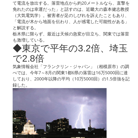
て電流を放出する。落雷地点から約20メートルなら、直撃を
免れたのは幸運だった」と話すのは、近畿大の森本健志教授
（大気電気学）。被害者が足のしびれを訴えたこともあり、
「電流が木から地面を伝わり、人が感電した可能性がある」
と解説する。
栃木県に限らず、最近は天候の急変が目立ち、関東では落雷
も激増している。
◆東京で平年の3.2倍、埼玉
で2.8倍
気象情報会社「フランクリン・ジャパン」（相模原市）の調
べでは、今年7～8月の関東1都6県の落雷は16万5000回に達
しており、2000年以降の平均（10万5000回）の1.5倍強を記
録した。