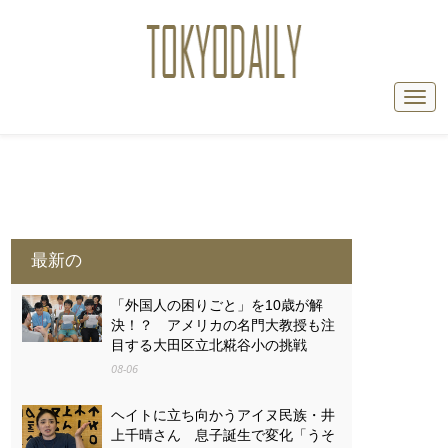
最新の
「外国人の困りごと」を10歳が解
決！？ アメリカの名門大教授も注
目する大田区立北糀谷小の挑戦
08-06
ヘイトに立ち向かうアイヌ民族・井
上千晴さん 息子誕生で変化「うそ