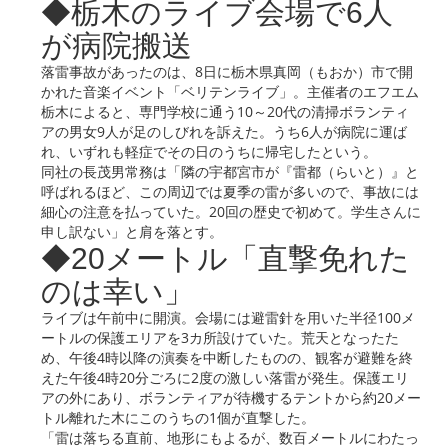
◆栃木のライブ会場で6人
が病院搬送
落雷事故があったのは、8日に栃木県真岡（もおか）市で開
かれた音楽イベント「ベリテンライブ」。主催者のエフエム
栃木によると、専門学校に通う10～20代の清掃ボランティ
アの男女9人が足のしびれを訴えた。うち6人が病院に運ば
れ、いずれも軽症でその日のうちに帰宅したという。
同社の長茂男常務は「隣の宇都宮市が『雷都（らいと）』と
呼ばれるほど、この周辺では夏季の雷が多いので、事故には
細心の注意を払っていた。20回の歴史で初めて。学生さんに
申し訳ない」と肩を落とす。
◆20メートル「直撃免れた
のは幸い」
ライブは午前中に開演。会場には避雷針を用いた半径100メ
ートルの保護エリアを3カ所設けていた。荒天となったた
め、午後4時以降の演奏を中断したものの、観客が避難を終
えた午後4時20分ごろに2度の激しい落雷が発生。保護エリ
アの外にあり、ボランティアが待機するテントから約20メー
トル離れた木にこのうちの1個が直撃した。
「雷は落ちる直前、地形にもよるが、数百メートルにわたっ